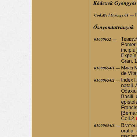
Kódexek Gyöngyös
Cod.Med.Gyöngy.01 —
Ősnyomtatványok
01000652 —
Temesvá
Pomerii
incipiu[
Expe[n]
Gran, 1
01000654/1 —
Marci M
de Vita
01000654/2 —
Index l
natali.
Odaxiu[
Basilii
epistol
Francis
[Bernar
Coll.2.
01000654/3 —
Bartoli
oratio.
magistr