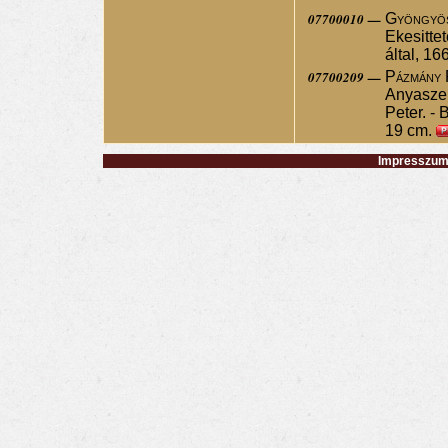
07700010 —
Gyöngyös
Ekesitte
által, 16
07700209 —
Pázmány 
Anyaszen
Peter. - 
19 cm.
Impresszum