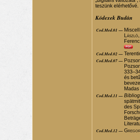
„digitális változata
teszünk elérhetővé.
Kódexek Budán
Cod.Med.01 —
Miscel
László,
Ferenc
Cod.Med.02 —
Terent
Cod.Med.07 —
Pozson
Pozson
333–3
és betű
bevezet
Madas 
Cod.Med.11 —
Bibliogr
spätmit
des Spä
Forsch
Beträge
Literat
Cod.Med.12 —
Gregor