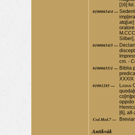
[16] fol
01000654/4 —
Sedente
imp[era
atq[ue]
oratore
M.CCCC.
Silber],
01000654/5 —
Declama
discept
Impress
cm. - C
01000655/1 —
Biblia
predicat
XXXIX f
01001285 —
Laskai 
quoda[m
co[m]por
oppido 
Henricu
[6], a8
Cod.Med.7 —
Brevia
Antikvák