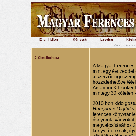
Enchiridion
Könyvtár
Levéltár
Kézira
Kezdőlap
»
Cimeliotheca
A Magyar Ferences K
mint egy évtizeddel 
a szerzői jogi sze
hozzáférhetővé téte
Arcanum Kft, önkénte
mintegy 30 köteten 
2010-ben kidolgoztuk
Hungariae Digitalis
ferences könyvtár le
ősnyomtatványokat, 
megvalósításához 2
könyvtárunknak, így