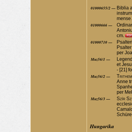
01000655/2 —
Biblia 
instrum
mense A
01000666 —
Ordinar
Antoniu
cm.
01000710 —
Psalter
Psalter
per Joa
Muz56/1 —
Legenda
et Jesu 
- [21] f
Muz56/2 —
Trithem
Anne tr
Spanhem
per Mel
Muz56/3 —
Szír S
ecclesi
Camaldu
Schürer
Hungarika