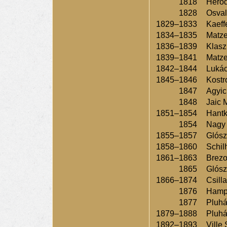
1818
Herod
1828
Osval
1829–1833
Kaeff
1834–1835
Matze
1836–1839
Klasz
1839–1841
Matze
1842–1844
Lukác
1845–1846
Kostr
1847
Agyic
1848
Jaic 
1851–1854
Hantk
1854
Nagy 
1855–1857
Glósz
1858–1860
Schil
1861–1863
Brezo
1865
Glósz
1866–1874
Csill
1876
Hampl
1877
Pluhá
1879–1888
Pluhá
1892–1893
Ville