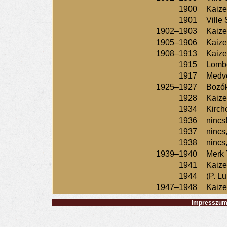
1900
Kaize
1901
Ville
1902–1903
Kaize
1905–1906
Kaize
1908–1913
Kaize
1915
Lomb
1917
Medv
1925–1927
Bozó
1928
Kaize
1934
Kirch
1936
nincs
1937
nincs
1938
nincs
1939–1940
Merk 
1941
Kaize
1944
(P. L
1947–1948
Kaize
Impresszum