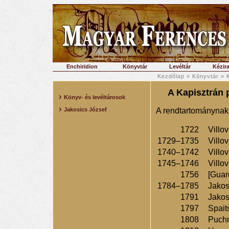
Enchiridion
Könyvtár
Levéltár
Kézira
Kezdőlap
»
Könyvtár
»
A Kapisztrán 
Könyv- és levéltárosok
Jakosics József
A rendtartománynak 
1722
Villov
1729–1735
Villov
1740–1742
Villov
1745–1746
Villov
1756
[Guar
1784–1785
Jakos
1791
Jakos
1797
Spait
1808
Puchn