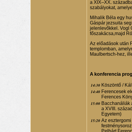
a XIX–XX. században
szabályokat, amelye
Mihalik Béla egy hus
Gáspár jezsuita segí
jelenlevőkkel. Vogl 
főszakácsa,majd Ró
Az előadások után Fá
templomban, amelyn
Maulbertsch-hez, ill
A konferencia prog
14:30
Köszöntő / Ká
14:40
Ferencesek ele
Ferences Könyv
15:00
Bacchanáliák a
a XVIII. száza
Egyetem)
15:20
Az esztergomi 
festménysoroza
Pelbárt Feren