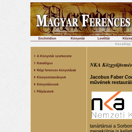
Enchiridion
Könyvtár
Levéltár
Kézira
Kezdőlap
A Könyvtár szerkezete
NKA Közgyűjtemény
Katalógus
Régi ferences könyvtárak
Jacobus Faber
Com
Kisnyomtatványok
művének restaurál
Könyvtárosok
Pályázatok
tanártársai a Sorbon
menekülnie is kellett