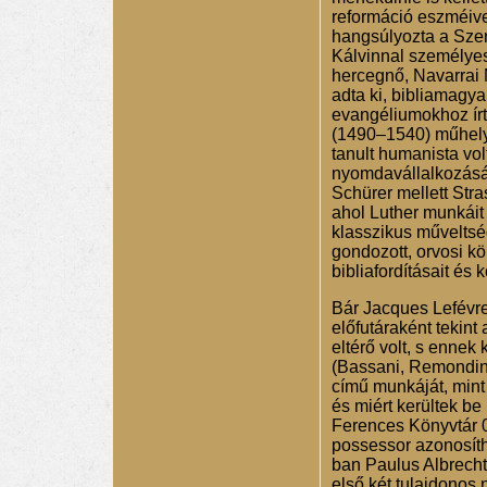
reformáció eszméive
hangsúlyozta a Sze
Kálvinnal személyese
hercegnő, Navarrai M
adta ki, bibliamagy
evangéliumokhoz írt
(1490–1540) műhelyé
tanult humanista vol
nyomdavállalkozásáb
Schürer mellett Str
ahol Luther munkáit 
klasszikus műveltség
gondozott, orvosi k
bibliafordításait és 
Bár Jacques Lefévr
előfutáraként tekint
eltérő volt, s ennek
(Bassani, Remondini)
című munkáját, mint 
és miért kerültek be
Ferences Könyvtár 
possessor azonosíth
ban Paulus Albrecht
első két tulajdonos 