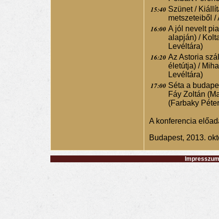
15:40
Szünet / Kiáll
metszeteiből /
16:00
A jól nevelt pi
alapján) / Kol
Levéltára)
16:20
Az Astoria szá
életútja) / Mi
Levéltára)
17:00
Séta a budape
Fáy Zoltán (Ma
(Farbaky Péter
A konferencia előad
Budapest, 2013. okt
Impresszum