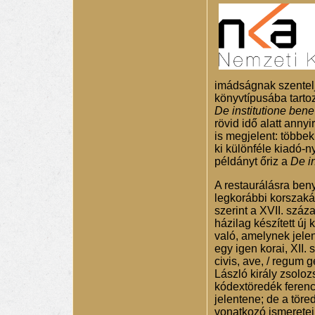
imádságnak szentelje
könyvtípusába tarto
De institutione bene
rövid idő alatt anny
is megjelent: többe
ki különféle kiadó-
példányt őriz a
De in
A restaurálásra beny
legkorábbi korszaká
szerint a XVII. száz
házilag készített ú
való, amelynek jele
egy igen korai, XII.
civis, ave, / regum
László király zsolo
kódextöredék ference
jelentene; de a tör
vonatkozó ismeretein