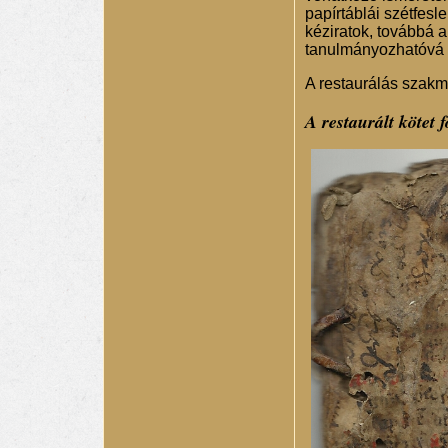
papírtáblái szétfesl
kéziratok, továbbá 
tanulmányozhatóvá 
A restaurálás szak
A restaurált kötet