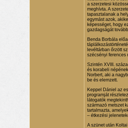
a szerzetesi közössé
meghívta. A szerzete
tapasztalanak a hely
egymást azok, akiket
képességet, hogy ez
gazdagságát tovább 
Benda Borbála előad
táplálkozástörténeté
levéltárban őrzött 
szécsényi ferences r
Szintén XVIII. száza
és korabeli népének
Norbert, aki a nagyb
be és elemzett.
Keppel Dániel az es
programját részlete
látogatók megtekint
származó metszet ka
tartalmazta, amelye
– étkezési jelenetek
A szünet után Koltai 