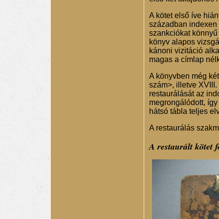
A kötet első íve hiá
században indexen vol
szankciókat könnyű vo
könyv alapos vizsgá
kánoni vizitáció al
magas a címlap nélk
A könyvben még két 
szám>, illetve XVIII
restaurálását az in
megrongálódott, így 
hátsó tábla teljes e
A restaurálás szak
A restaurált kötet