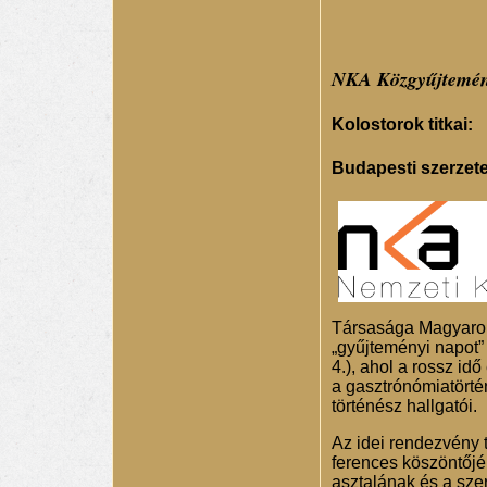
NKA Közgyűjtemény
Kolostorok titkai:
Budapesti szerzete
Társasága Magyaror
„gyűjteményi napot”
4.), ahol a rossz id
a gasztrónómiatörté
történész hallgatói.
Az idei rendezvény 
ferences köszöntőjéb
asztalának és a sze