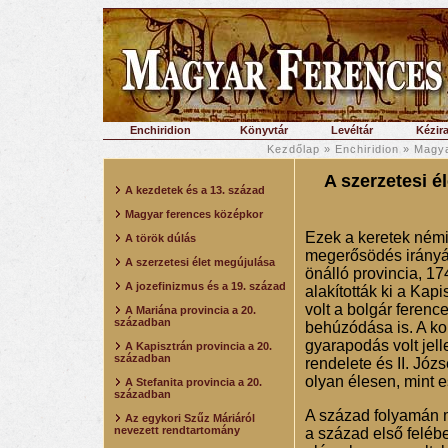
Enchiridion
Könyvtár
Levéltár
Kézira
Kezdőlap
»
Enchiridion
»
Magya
A szerzetesi é
A kezdetek és a 13. század
Magyar ferences középkor
Ezek a keretek ném
A török dúlás
megerősödés irányáb
A szerzetesi élet megújulása
önálló provincia, 1
A jozefinizmus és a 19. század
alakították ki a Kap
volt a bolgár ferenc
A Mariána provincia a 20.
században
behúzódása is. A ko
gyarapodás volt jel
A Kapisztrán provincia a 20.
században
rendelete és II. Józ
olyan élesen, mint 
A Stefanita provincia a 20.
században
A század folyamán m
Az egykori Szűz Máriáról
nevezett rendtartomány
a század első feléb