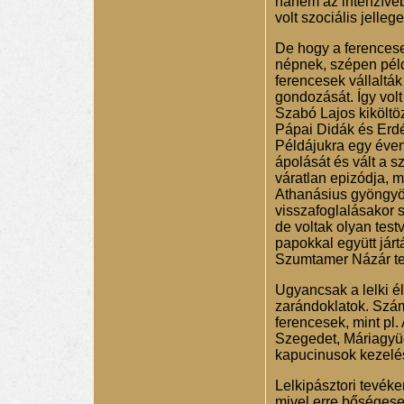
hanem az intenzíveb
volt szociális jellege
De hogy a ferencesek
népnek, szépen példá
ferencesek vállaltá
gondozását. Így volt
Szabó Lajos kiköltö
Pápai Didák és Erdél
Példájukra egy éven 
ápolását és vált a s
váratlan epizódja, 
Athanásius gyöngyös
visszafoglalásakor s
de voltak olyan test
papokkal együtt jártá
Szumtamer Názár tes
Ugyancsak a lelki él
zarándoklatok. Szá
ferencesek, mint pl.
Szegedet, Máriagyüd
kapucinusok kezelés
Lelkipásztori tevéke
mivel erre bőségese