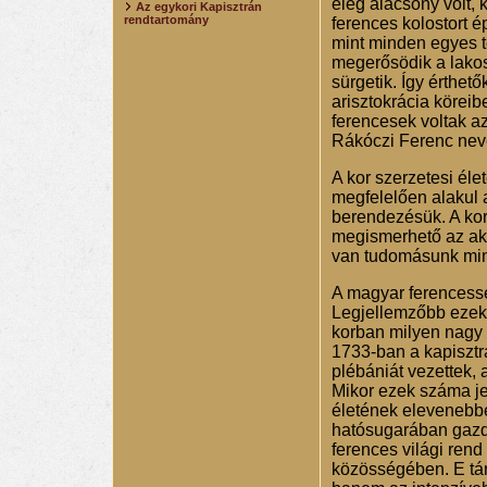
elég alacsony volt,
Az egykori Kapisztrán
rendtartomány
ferences kolostort é
mint minden egyes t
megerősödik a lakos
sürgetik. Így érthet
arisztokrácia köreib
ferencesek voltak az
Rákóczi Ferenc neve
A kor szerzetesi él
megfelelően alakul 
berendezésük. A kor
megismerhető az akk
van tudomásunk min
A magyar ferencessé
Legjellemzőbb ezek k
korban milyen nagy te
1733-ban a kapiszt
plébániát vezettek, 
Mikor ezek száma je
életének elevenebbé 
hatósugarában gazdag
ferences világi rend
közösségében. E társ