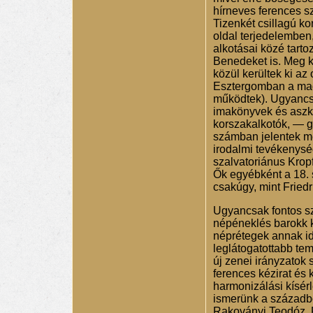
hírneves ferences s
Tizenkét csillagú k
oldal terjedelemben
alkotásai közé tart
Benedeket is. Meg k
közül kerültek ki az
Esztergomban a magy
működtek). Ugyancsak
imakönyvek és aszke
korszakalkotók, — g
számban jelentek meg
irodalmi tevékenysé
szalvatoriánus Krop
Ők egyébként a 18. s
csakúgy, mint Fried
Ugyancsak fontos s
népéneklés barokk k
néprétegek annak i
leglátogatottabb te
új zenei irányzatok 
ferences kézirat és 
harmonizálási kísérl
ismerünk a századbó
Rakoványi Teodóz,