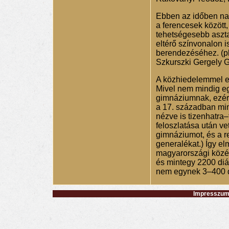
Ebben az időben na
a ferencesek között
tehetségesebb asztal
eltérő színvonalon i
berendezéséhez. (pl
Szkurszki Gergely 
A közhiedelemmel el
Mivel nem mindig e
gimnáziumnak, ezért
a 17. században min
nézve is tizenhatra–
feloszlatása után ve
gimnáziumot, és a r
generalékat.) Így e
magyarországi közép
és mintegy 2200 diá
nem egynek 3–400 di
Impresszum