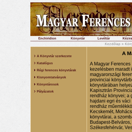
Enchiridion
Könyvtár
Levéltár
Kézira
Kezdőlap
»
Kön
A M
A Könyvtár szerkezete
Katalógus
A Magyar Ferences K
kezelésben maradt il
Régi ferences könyvtárak
magyarországi feren
Kisnyomtatványok
provinciai könyvtárbó
Könyvtárosok
könyvtárában helyez
Kapisztrán Provinci
Pályázatok
rendház könyvei; a
hajdani egri és vác
rendház műemlékkön
Kecskemét, Mohács, 
könyvtárai, a szomb
Budapest-Belváros,
Székesfehérvár, Vesz