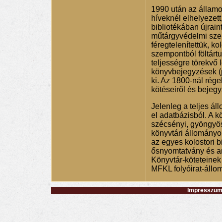
1990 után az államos
híveknél elhelyezett
bibliotékában újrain
műtárgyvédelmi szem
féregtelenítettük, ko
szempontból föltártu
teljességre törekvő 
könyvbejegyzések (p
ki. Az 1800-nál rége
kötéseiről és bejegyz
Jelenleg a teljes ál
el adatbázisból. A 
szécsényi, gyöngyös
könyvtári állományok
az egyes kolostori bi
ősnyomtatvány és an
Könyvtár-köteteinek
MFKL folyóirat-állom
Impresszum