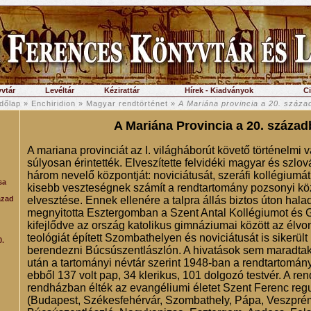
vtár
Levéltár
Kézirattár
Hírek - Kiadványok
C
dőlap
»
Enchiridion
»
Magyar rendtörténet
»
A Mariána provincia a 20. száza
A Mariána Provincia a 20. száza
A mariana provinciát az I. világháborút követő történelmi v
súlyosan érintették. Elveszítette felvidéki magyar és szlov
három nevelő központját: noviciátusát, szeráfi kollégiumát
sa
kisebb veszteségnek számít a rendtartomány pozsonyi köz
ázad
elvesztése. Ennek ellenére a talpra állás biztos úton hala
megnyitotta Esztergomban a Szent Antal Kollégiumot és 
kifejlődve az ország katolikus gimnáziumai között az élvon
teológiát épített Szombathelyen és noviciátusát is sikerül
0.
berendezni Búcsúszentlászlón. A hivatások sem maradtak e
után a tartományi névtár szerint 1948-ban a rendtartomány
ebből 137 volt pap, 34 klerikus, 101 dolgozó testvér. A re
rendházban élték az evangéliumi életet Szent Ferenc regu
(Budapest, Székesfehérvár, Szombathely, Pápa, Veszpré