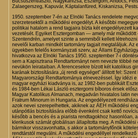
Búcsúszentlászló, Nagykanizsa, Esztergom, Andocs, Fel
Zalaegerszeg, Kapuvár, Káptalanfüred, Kiskanizsa, Pestsz
1950. szeptember 7-én az Elnöki Tanács rendelete megv
szerzetesektől a működési engedélyt. A későbbi megegyez
politikai hatalom a rend tagjaira bízta két engedélyezett 
vezetését. Egyiket Esztergomban — amely már működött 
Szentendrén, amelyet szinte a semmiből kellett létrehozni.
nevelői karban mindkét tartomány tagjait megtaláljuk. Az e
ügyekben felelős kormányzati szerv, az Állami Egyházügy
hivatkozva az Elnöki Tanács 1950. szeptember 7-i döntés
sem a Kapisztrana Rendtartományt nem nevezte többé ne
nevükön leirataiban. A ferencesekre bízott két katolikus 
karának biztosítására „új rendi egységet” állított fel: Sze
Magyarországi Rendtartománya elnevezéssel. Így idézi e k
magyar egyházi kiadványa is, az 1982-ben publikált Esz
és 1984-ben Lékai László esztergomi bíboros érsek elősz
Magyar Katolikus Almanach, megadván hivatalos latin nevé
Fratrum Minorum in Hungaria. Az engedélyezett rendház
azok nevei szerepelhettek, akiknek az ÁEH működési enge
utánpótlás biztosítására előbb évenként csak kettő novíci
később a bencés és a piarista rendtagokhoz hasonlóan, a
klerikusok számát globálisan állapította meg. A működés
bármikor visszavonhatta, s akkor a tartományfőnök köteles 
rendtárstól megválni. A működési engedéllyel rendelkező 