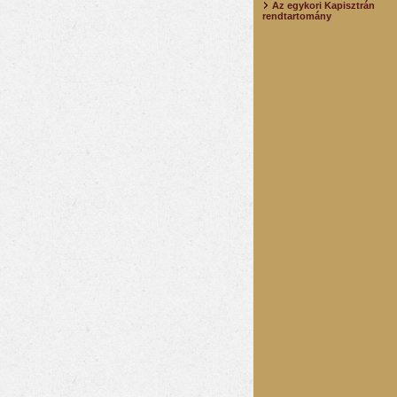
Az egykori Kapisztrán
rendtartomány