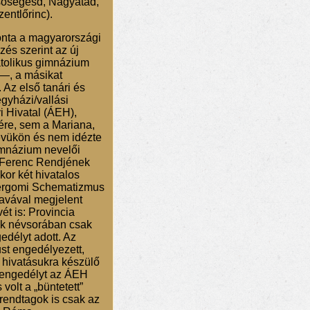
sősegesd, Nagyatád,
entlőrinc).
onta a magyarországi
és szerint az új
katolikus gimnázium
—, a másikat
 Az első tanári és
gyházi/vallási
i Hivatal (ÁEH),
ére, sem a Mariana,
vükön és nem idézte
gimnázium nevelői
nt Ferenc Rendjének
or két hivatalos
tergomi Schematizmus
avával megjelent
t is: Provincia
ak névsorában csak
délyt adott. Az
ust engedélyezett,
 hivatásukra készülő
i engedélyt az ÁEH
volt a „büntetett”
rendtagok is csak az