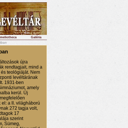
imeliotheca
Galéria
dban
dban
áltozások újra
ák rendtagjait, mind a
 és teológiáját. Nem
ponti levéltárának
dt. 1931-ben
Gimnáziumot, amely
alba kerül. Új
t megfelelően
l: a II. világháború
nak 272 tagja volt,
ndtagok 17
lája szerint
m, Sümeg,