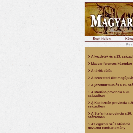
Enchiridion
Köny
Kez
A kezdetek és a 13. század
Magyar ferences középkor
A török dúlás
A szerzetesi élet megújulá
A jozefinizmus és a 19. sz
A Mariána provincia a 20.
században
A Kapisztrán provincia a 2
században
A Stefanita provincia a 20.
században
Az egykori Szűz Máriáról
nevezett rendtartomány