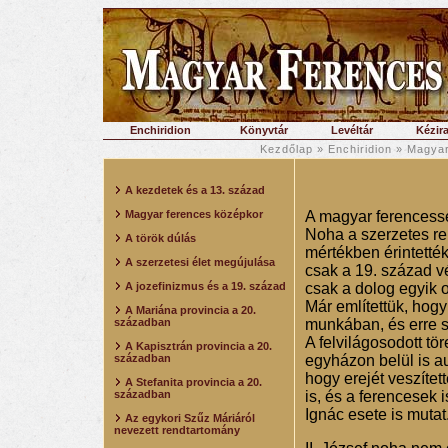
Enchiridion
Könyvtár
Levéltár
Kézira
Kezdőlap
»
Enchiridion
»
Magyar
A kezdetek és a 13. század
Magyar ferences középkor
A magyar ferencesség
Noha a szerzetes re
A török dúlás
mértékben érintetté
A szerzetesi élet megújulása
csak a 19. század v
A jozefinizmus és a 19. század
csak a dolog egyik o
Már említettük, hogy
A Mariána provincia a 20.
században
munkában, és erre s
A felvilágosodott t
A Kapisztrán provincia a 20.
században
egyházon belül is a
hogy erejét veszíte
A Stefanita provincia a 20.
században
is, és a ferencesek 
Ignác esete is mutat
Az egykori Szűz Máriáról
nevezett rendtartomány