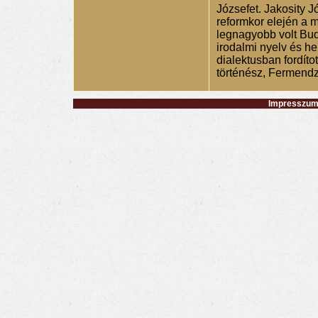
Józsefet. Jakosity J
reformkor elején a 
legnagyobb volt Bud
irodalmi nyelv és he
dialektusban fordíto
történész, Fermendz
Impresszum