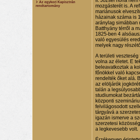
II. József noha nem 
Az egykori Kapisztrán
mozgásterét is. A re
rendtartomány
mariánusok elveszíte
házainak száma is 19
aránylag simábban m
Batthyány térről a m
1825-ben 4 alsóauszt
való egyesülés eredm
melyek nagy részét
A területi vesztesé
volna az életet. E t
beleavatkoztak a kol
főnökkel való kapcs
rendelték őket alá. 
az elöljárók jogköré
talán a legsúlyosab
studiumokat bezártá
központi szeminárium
felvilágosodott szel
tárgyává a szerzetes
igazán ismerve a sze
szerzetesi közösség
a legkevesebb volt.
Érzékenyen érintette 