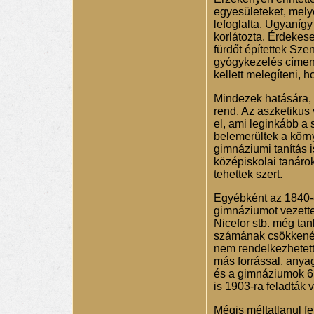
egyesületeket, mely
lefoglalta. Ugyanígy
korlátozta. Érdekese
fürdőt építettek Sze
gyógykezelés címen,
kellett melegíteni, 
Mindezek hatására, 
rend. Az aszketikus 
el, ami leginkább a 
belemerültek a körny
gimnáziumi tanítás i
középiskolai tanáro
tehettek szert.
Egyébként az 1840-
gimnáziumot vezette
Nicefor stb. még tan
számának csökkenés
nem rendelkezhetett
más forrással, anya
és a gimnáziumok 6 
is 1903-ra feladták 
Mégis méltatlanul fe