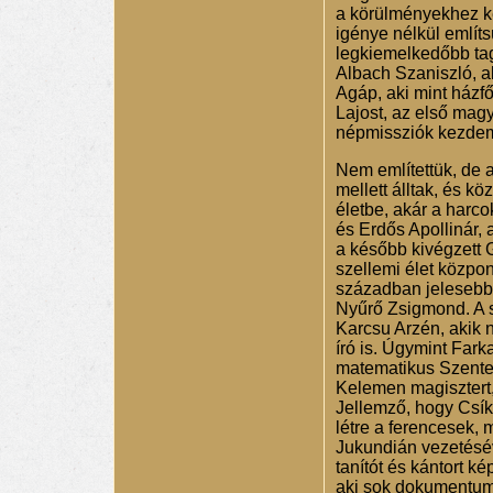
a körülményekhez kép
igénye nélkül említ
legkiemelkedőbb tagj
Albach Szaniszló, a
Agáp, aki mint házfő
Lajost, az első magy
népmissziók kezdem
Nem említettük, de
mellett álltak, és k
életbe, akár a harco
és Erdős Apollinár, 
a később kivégzett G
szellemi élet közpon
században jelesebb t
Nyűrő Zsigmond. A 
Karcsu Arzén, akik 
író is. Úgymint Fark
matematikus Szentes
Kelemen magisztert, 
Jellemző, hogy Csík
létre a ferencesek, 
Jukundián vezetésév
tanítót és kántort k
aki sok dokumentumm