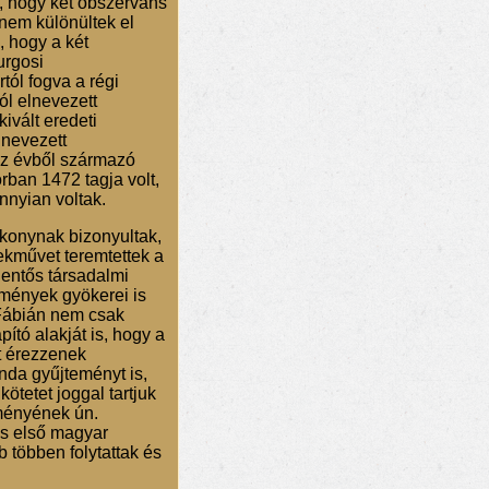
re, hogy két obszerváns
 nem különültek el
 hogy a két
urgosi
tól fogva a régi
ól elnevezett
ivált eredeti
lnevezett
az évből származó
rban 1472 tagja volt,
nyian voltak.
tékonynak bizonyultak,
ekművet teremtettek a
lentős társadalmi
mények gyökerei is
 Fábián nem csak
ító alakját is, hogy a
st érezzenek
nda gyűjteményt is,
tetet joggal tartjuk
ményének ún.
us első magyar
 többen folytattak és