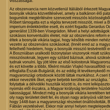
visszásságai.
Az obszervancia nem közvetlenül Itáliából érkezett Magy
bosnyák vikária közvetítésével, amely a balkánon élő pa
bogumilok megtérítésére szervezett missziós közösségből 
Róbert támogatta ezt a régóta tervezett missziót, mivel a
imperium érdekkörébe esett, és ezért fogadta Gerardus Od
generálist 1339-ben Visegrádon. Mivel a helyi adottságok
szokásos konventuális életet, már az obszerváns reform el
éltek a bosnyák vikária tagjai, hogy később minden nehézs
vezetni az obszerváns szokásokat. (Innét ered az a magya
fellelhető hiedelem, hogy a bosnyák misszió testvéreitől 
A Boszniában uralkodó bizonytalan viszonyok miatt szüks
missziósoknak, legyen egy szilárd bázisuk, ahová szüksé
tudnak vonulni. Így jött létre az első kolostoruk Magyaror
és ezt követte a többi, főként miután Vlajkó havasalföldi 
elfoglalta Észak-Bulgáriát, és az eddig itt tevékenykedő m
magyarországi ortodoxok között láttak munkához. A cseri
ekkor nevezték őket, egyre beljebb kerültek az országba. 
folytattak a délvidéki husziták között is, és mint lelkipászto
nyomás elől északra, a Magyar királyság területére húzód
lakossággal. Mindezt még a bosnyák vikária keretében tet
oly nagy területet ölelt fel, és olyan nagy arányúvá vált 
hogy 1448-ban a magyarországi részeket önállósították, 
Fábián vezetésével. Ekkor már annyi helyen megtelepedte