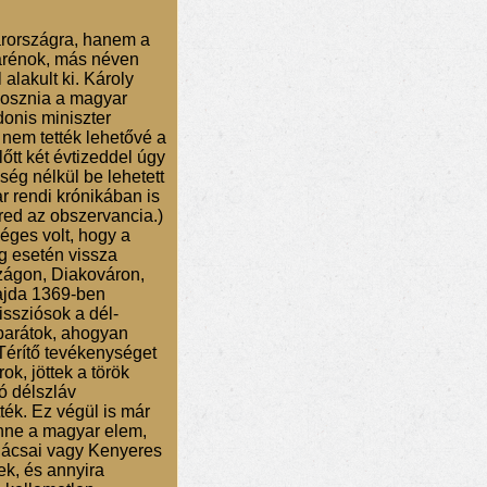
arországra, hanem a
tarénok, más néven
alakult ki. Károly
 Bosznia a magyar
onis miniszter
 nem tették lehetővé a
őtt két évtizeddel úgy
ég nélkül be lehetett
r rendi krónikában is
ered az obszervancia.)
éges volt, hogy a
g esetén vissza
szágon, Diakováron,
vajda 1369-ben
issziósok a dél-
 barátok, ahogyan
Térítő tevékenységet
rok, jöttek a török
ó délszláv
ték. Ez végül is már
benne a magyar elem,
Bácsai vagy Kenyeres
k, és annyira