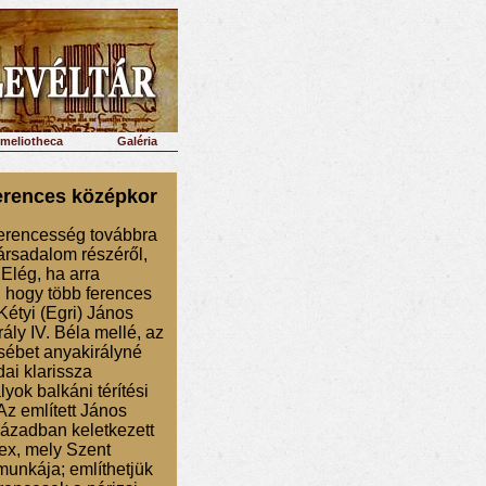
imeliotheca
Galéria
erences középkor
ferencesség továbbra
ársadalom részéről,
Elég, ha arra
, hogy több ferences
Kétyi (Egri) János
rály IV. Béla mellé, az
sébet anyakirályné
dai klarissza
yok balkáni térítési
Az említett János
században keletkezett
ex, mely Szent
munkája; említhetjük