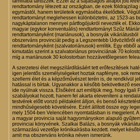
famíliába tartozzék. Ezzel az a sajátságos állapot jött lét
rendtartomány létezett az országban, de ezek földrajzilag
egymástól, hanem területeik egymáséba ékelődtek. Végül,
rendtartományt meglehessen különböztetni, az 1523-as b
nagykáptalanon mennyei pártfogójukról nevezték el. Ekkor
magyar (egykor konventuális) rendtartományt Szűz Máriár
rendtartományként (mariánusok), a bosnyák vikáriátusból k
obszerváns provinciát pedig a Legszentebb Üdvözítőről e
rendtartományként (szalvatoriánusok) említik. Egy ebből 
kimutatás szerint a szalvatoriánus provinciának 70 kolosto
míg a mariánusok 30 kolostorban hozzávetőlegesen felean
A szerzetesi élet megszilárdításáért tett erőfeszítések ha
igen jelentős személyiségeket hoztak napfényre, sok rem
szellemi élet és a képzőművészet terén is, de rendkívül je
hatással is bírtak. Ugyanakkor a később bekövetkező ese
ide nyúlnak vissza. Elsőként azt említjük meg, hogy Igali
szabályokat hozott, hanem fel akarta eleveníteni a rendalap
testvérek előtt vonzó példaként álljon, és benső készteté
mindhűségesebb követésére. Ezért állított össze egy lege
mely 1504-ben Velencében nyomtatásban is megjelent. A kö
a magyar provincia saját hagyományokon alapuló gyűjte
provinciai könyvének. Szalkai Balázs, a bosnyák vikáriát
származású vezetője krónikaírásba kezdett. melyet később
amit ma obszerváns krónika néven ismerünk.