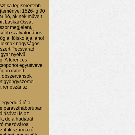
sztika legismertebb
űjteményei 1526-ig 90
r író, akinek műveit
ait Laskai Osvát
szor megjelent,
sőbb szalvatoriánus
iai főiskolája, ahol
gyaloknak nagyságos
 szert Pécsváradi
agyar nyelvű
g. A ferences
soportot együttvéve.
ágon ismert
Az obszervánsok
zet gyöngyszemei
 a reneszánsz
n egyedülálló a
le parasztháborúban
álásával is az
, de a hadjárát
szó mezővárosi
közülük származó