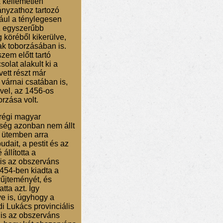
a kellemetlen
ányzathoz tartozó
dául a ténylegesen
z egyszerűbb
köréből kikerülve,
ak toborzásában is.
zem előtt tartó
lat alakult ki a
ett részt már
 várnai csatában is,
vel, az 1456-os
rzása volt.
 régi magyar
nség azonban nem állt
t ütemben arra
udait, a pestit és az
állította a
 is az obszerváns
1454-ben kiadta a
yűjteményét, és
tta azt. Így
ye is, úgyhogy a
di Lukács provinciális
 is az obszerváns