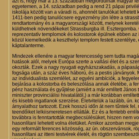
azt is, hogy már a 13. században megfordulnak magyar fe
egyetemen, a 14. században pedig a rend 21 pápai privi
iskolája között van a váradi is, ahonnét tanulókat lehetett
1411-ben pedig tanulócsere egyezmény jön létre a strass
rendtartomány és a magyarországi között, melynek keret
küldhetnek növendékeket Strassburgba ill. Esztergomba.
reprezentatív templomok és kolostorok épülnek ebben az 
közül kiemelkedik a keszthelyi templom festett szentélye,
káptalanterme.
Mindezek ellenére a magyar ferencesség sem tudta magát
hatások alól, melyek Európa szerte a vallási élet és a sz
okozták. Ezek a nagy nyugati egyházszakadás, a pápaság
fogsága után, a száz éves háború, és a pestis járványok. 
az individualista szemlélet, az egyéni ambíciók, a fegyele
bejárása a kolostorba és beleszólása annak életébe, a fe
pénz használata és gyűjtése (amiért a már említett János 
miniszter provinciálisi hivatalától,) a már korábban említe
és kisebb ingatlanok szerzése. Életvitelük a lazább, ún. k
árnyalathoz tartozott. Ezek hosszú időn át nem tűntek fel, m
teendőiket lelkiismeretesen ellátták. Ez és a fentebb emlí
továbbra is fenntartották megbecsülésüket, hiszen nem vo
hasonlítani lehetett volna életüket. Amikor azonban megj
egy reformált ferences közösség, az ún. obszervánsok, rö
hasonlítani az itteni testvérek életét, és rögtön szembeszö