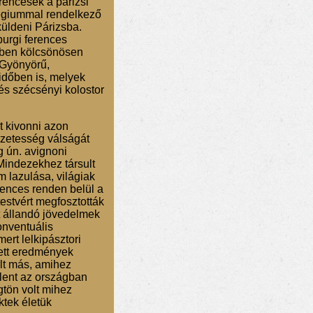
rencesek a párizsi
légiummal rendelkező
 küldeni Párizsba.
burgi ferences
ében kölcsönösen
 Gyönyörű,
időben is, melyek
 és szécsényi kolostor
 kivonni azon
erzetesség válságát
 ún. avignoni
Mindezekhez társult
m lazulása, világiak
rences renden belül a
testvért megfosztották
tt állandó jövedelmek
onventuális
ert lelkipásztori
tett eredmények
lt más, amihez
elent az országban
gtön volt mihez
ktek életük