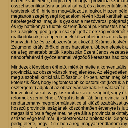
ismertté vált életük, hogy a régi magyar provincia számár
összehasonlítgatásra adtak alkalmat, és a konventuális ir
testvérek körül hirtelen megváltozott a légkör. Hiszen pél
megtartott szegénységi fogadalom révén közel kerültek a
néprétegekhez, maguk is gyakran a mezővárosi polgárság 
és így hatékonyan tudtak közreműködni pl. keresztes had
Ez a segítség pedig igen csak jól jött az ország védelmét s
uralkodóknak, és éppen ennek köszönhetően szoros kapcso
Hunyadi- ház és az obszervánsok között. Számos testvér v
Zsigmond király török ellenes harcaiban, többen elestek a
de a legismertebb tettük Kapisztrán Szent János vezetésé
nándorfehérvári győzelemmel végződő keresztes had tobo
Mindezek fényében érthető, miért érintette a konventuális
provinciát, az obszervánsok megjelenése. Az elégedetle
meg a szóbeli kritikánál. Először 1444-ben, aztán még ké
kötelezik őket, hogy legfontosabb kolostoraikat (köztük a b
esztergomit) adják át az obszervánsoknak. Ez válaszút elé 
konventuálisokat: vagy kiszorulnak az országból, vagy ők
reformok szerint élnek. Végül is Igali Fábián provinciális 
rendtartomány megreformálását célul kitűző szabályzat g
hosszú provinciálisságának köszönhetően érvényre is jutta
megszilárdítva a fegyelmet, helyre állt a provincia tekintél
század vége felé már új kolostorokat alapítottak is. Segös
pedig elérte, hogy 1517-ben a régi magyar rendtartomány