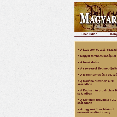
Enchiridion
Köny
A kezdetek és a 13. század
Magyar ferences középkor
A török dúlás
A szerzetesi élet megújulá
A jozefinizmus és a 19. sz
A Mariána provincia a 20.
században
A Kapisztrán provincia a 2
században
A Stefanita provincia a 20.
században
Az egykori Szűz Máriáról
nevezett rendtartomány