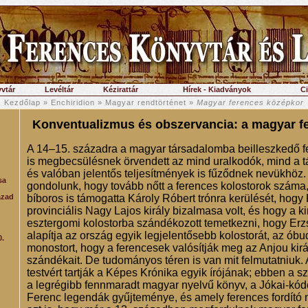
vtár
Levéltár
Kézirattár
Hírek - Kiadványok
C
Kezdőlap
»
Enchiridion
»
Magyar rendtörténet
»
Magyar ferences középkor
Konventualizmus és obszervancia: a magyar f
A 14–15. századra a magyar társadalomba beilleszkedő 
is megbecsülésnek örvendett az mind uralkodók, mind a t
és valóban jelentős teljesítmények is fűződnek nevükhöz. 
sa
gondolunk, hogy tovább nőtt a ferences kolostorok száma
ázad
bíboros is támogatta Károly Róbert trónra kerülését, hogy 
provinciális Nagy Lajos király bizalmasa volt, és hogy a ki
esztergomi kolostorba szándékozott temetkezni, hogy Erz
alapítja az ország egyik legjelentősebb kolostorát, az óbu
0.
monostort, hogy a ferencesek valósítják meg az Anjou királ
szándékait. De tudományos téren is van mit felmutatniuk. 
testvért tartják a Képes Krónika egyik írójának; ebben a 
a legrégibb fennmaradt magyar nyelvű könyv, a Jókai-kód
Ferenc legendák gyűjteménye, és amely ferences fordító 