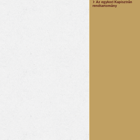
Az egykori Kapisztrán
rendtartomány