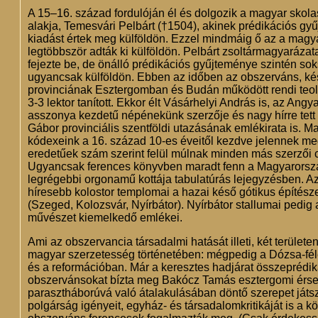
A 15–16. század fordulóján él és dolgozik a magyar skola
alakja, Temesvári Pelbárt (†1504), akinek prédikációs gy
kiadást értek meg külföldön. Ezzel mindmáig ő az a magya
legtöbbször adták ki külföldön. Pelbárt zsoltármagyarázat
fejezte be, de önálló prédikációs gyűjteménye szintén sok
ugyancsak külföldön. Ebben az időben az obszerváns, ké
provinciának Esztergomban és Budán működött rendi teológ
3-3 lektor tanított. Ekkor élt Vásárhelyi András is, az An
asszonya kezdetű népénekünk szerzője és nagy hírre tett
Gábor provinciális szentföldi utazásának emlékirata is. M
kódexeink a 16. század 10-es éveitől kezdve jelennek me
eredetűek szám szerint felül múlnak minden más szerzői c
Ugyancsak ferences könyvben maradt fenn a Magyarorsz
legrégebbi orgonamű kottája tabulatúrás lejegyzésben. 
híresebb kolostor templomai a hazai késő gótikus építés
(Szeged, Kolozsvár, Nyírbátor). Nyírbátor stallumai pedig
művészet kiemelkedő emlékei.
Ami az obszervancia társadalmi hatását illeti, két területe
magyar szerzetesség történetében: mégpedig a Dózsa-fé
és a reformációban. Már a keresztes hadjárat összeprédik
obszervánsokat bízta meg Bakócz Tamás esztergomi érsek
parasztháborúvá való átalakulásában döntő szerepet ját
polgárság igényeit, egyház- és társadalomkritikáját is a 