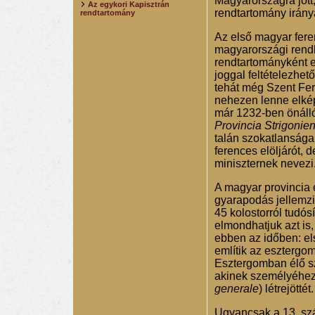
Magyarországra jött,
Az egykori Kapisztrán
rendtartomány irány
rendtartomány
Az első magyar fere
magyarországi rendh
rendtartományként e
joggal feltételezhe
tehát még Szent Fer
nehezen lenne elképz
már 1232-ben önálló
Provincia Strigonien
talán szokatlansága
ferences elöljárót,
miniszternek nevezi
A magyar provincia él
gyarapodás jellemzi
45 kolostorról tudó
elmondhatjuk azt is
ebben az időben: első
említik az esztergom
Esztergomban élő sze
akinek személyéhez 
generale
) létrejöttét.
Ugyancsak a 13. szá