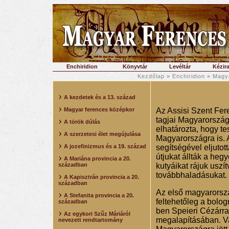
Enchiridion
Könyvtár
Levéltár
Kézira
Kezdőlap
»
Enchiridion
»
Magya
A kezdetek és a 13. század
Magyar ferences középkor
Az Assisi Szent Fer
tagjai Magyarország
A török dúlás
elhatározta, hogy te
A szerzetesi élet megújulása
Magyarországra is. 
A jozefinizmus és a 19. század
segítségével eljuto
útjukat állták a heg
A Mariána provincia a 20.
században
kutyáikat rájuk uszí
továbbhaladásukat.
A Kapisztrán provincia a 20.
században
Az első magyarorszá
A Stefanita provincia a 20.
feltehetőleg a bol
században
ben Speieri Cézárra
Az egykori Szűz Máriáról
megalapításában. Va
nevezett rendtartomány