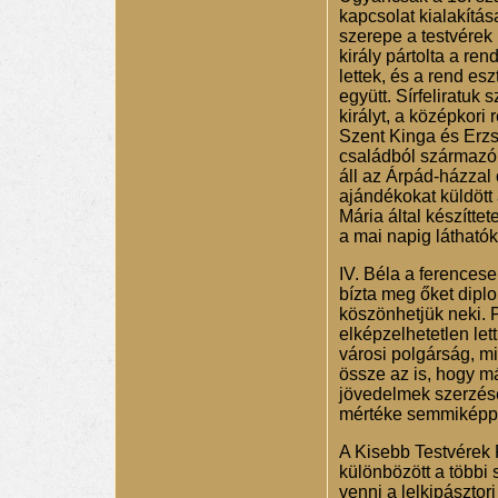
kapcsolat kialakítás
szerepe a testvérek 
király pártolta a ren
lettek, és a rend e
együtt. Sírfeliratuk
királyt, a középkori
Szent Kinga és Erzsé
családból származó
áll az Árpád-házzal 
ajándékokat küldött 
Mária által készítte
a mai napig látható
IV. Béla a ferencese
bízta meg őket diplo
köszönhetjük neki. P
elképzelhetetlen let
városi polgárság, mi
össze az is, hogy má
jövedelmek szerzése,
mértéke semmiképpe
A Kisebb Testvérek 
különbözött a többi 
venni a lelkipászto