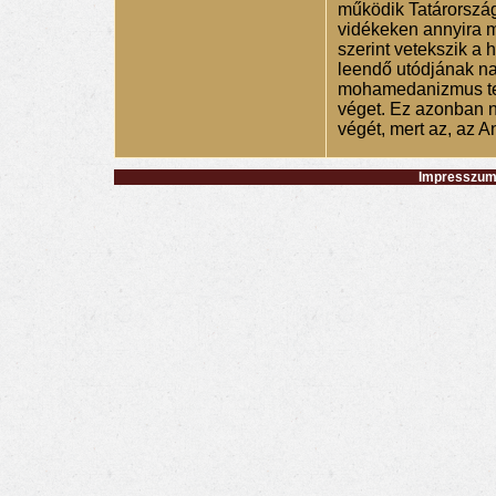
működik Tatárorszá
vidékeken annyira 
szerint vetekszik a h
leendő utódjának nag
mohamedanizmus ter
véget. Ez azonban 
végét, mert az, az A
Impresszum