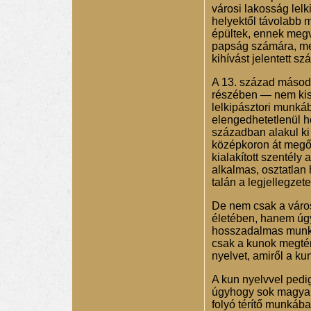
városi lakosság lelk
helyektől távolabb
épültek, ennek megva
papság számára, mer
kihívást jelentett sz
A 13. század másod
részében — nem kis
lelkipásztori munká
elengedhetetlenül h
században alakul ki
középkoron át megőr
kialakított szentély
alkalmas, osztatlan
talán a legjellegzet
De nem csak a város
életében, hanem úgy 
hosszadalmas munká
csak a kunok megtérí
nyelvet, amiről a k
A kun nyelvvel pedig
úgyhogy sok magyar 
folyó térítő munkáb